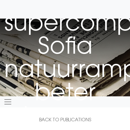
met
supercomp
Sofia
natuurram
beter
kunnen
BACK TO PUBLICATIONS